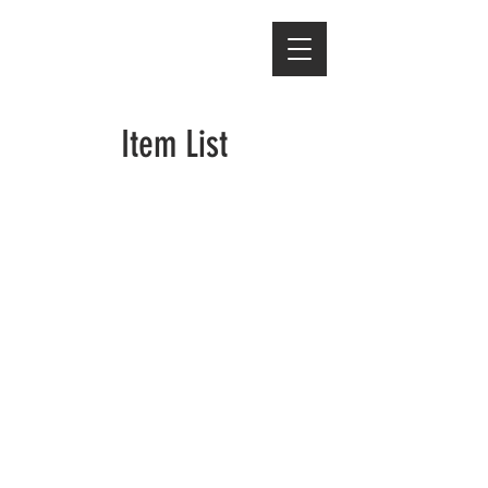
Item List
A votre disposition
FAQ
Plan et accueil CARISME
Sortie de grange
Musée de l'automobile